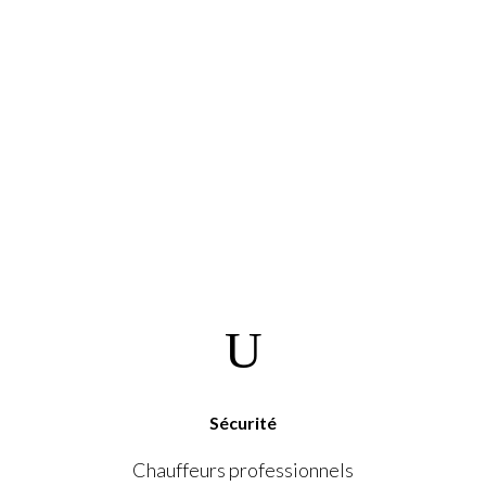
RÉSERVEZ UN CHAUFFEUR
TRANSFERTS & SERVICES
NOUS
CONTACT
[rev_slider slidertitle= »Slider-accueil-FR » alias= »slider-
home-2″]
Sécurité
Chauffeurs professionnels